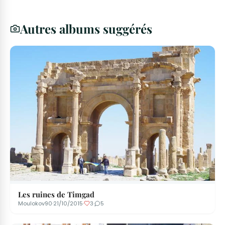
Autres albums suggérés
Les ruines de Timgad
Moulokov90
·
21/10/2015
·
3
·
5