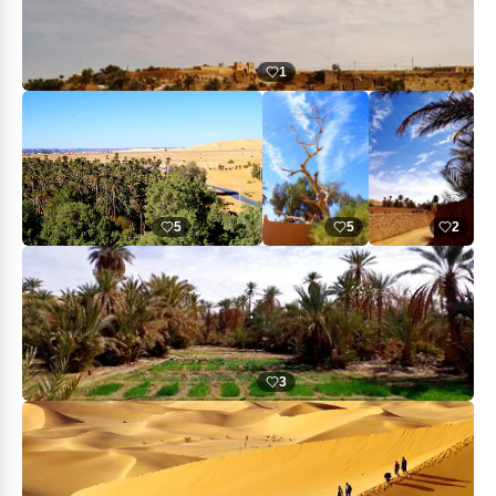
1
5
5
2
3