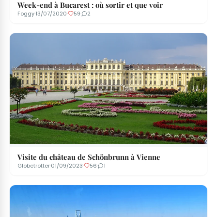
Week-end à Bucarest : où sortir et que voir
Foggy
·
13/07/2020
·
59
·
2
Visite du château de Schönbrunn à Vienne
Globetrotter
·
01/09/2023
·
56
·
1