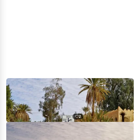
comme le désert qui les entourent.
Pour votre détente, vous aurez le choix entre
plusieurs activités : de la traditionnelle balade en
chameaux en passant par la virée en quad (avec
des formules 30min-1h-2h-demi journée-journée)...
Vous serez obligés de visiter la vieille casba (les
vieux kseur) de Béni Abbès, faire une balade dans
les oasis entre les plantations et les palmiers. Si
vous avez un peu de chance, vous terminerez votre
journée par une baignade dans la piscine qui dit-on
est alimentée par une source locale...
2