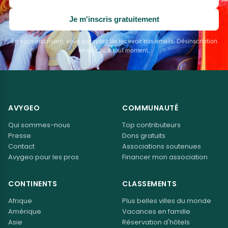
adresse
email
Je m'inscris gratuitement
En vous inscrivant, vous acceptez de recevoir nos emails. Désinscription
en un clic à tout moment.
AVYGEO
COMMUNAUTÉ
Qui sommes-nous
Top contributeurs
Presse
Dons gratuits
Contact
Associations soutenues
Avygeo pour les pros
Financer mon association
CONTINENTS
CLASSEMENTS
Afrique
Plus belles villes du monde
Amérique
Vacances en famille
Asie
Réservation d'hôtels