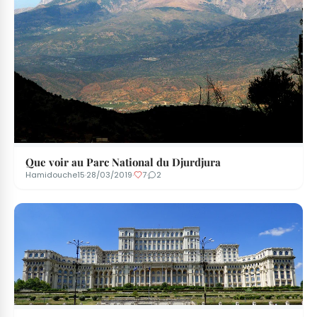
Que voir au Parc National du Djurdjura
Hamidouche15
·
28/03/2019
·
7
·
2