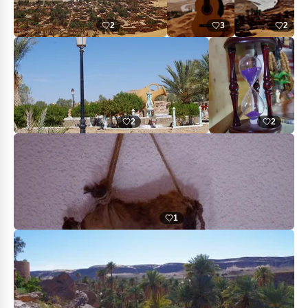
2
3
2
2
2
1