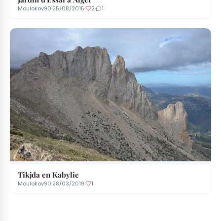
Moulokov90
·
25/08/2015
·
2
·
1
Tikjda en Kabylie
Moulokov90
·
28/03/2019
·
1