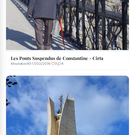
Les Ponts Suspendus de Constantine - Cirta
Moulokov90
·
17/02/2016
·
3
·
4