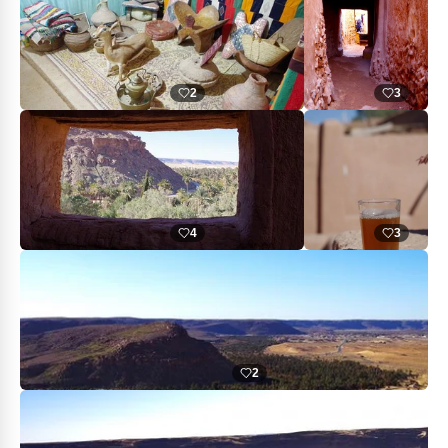
2
3
4
3
2