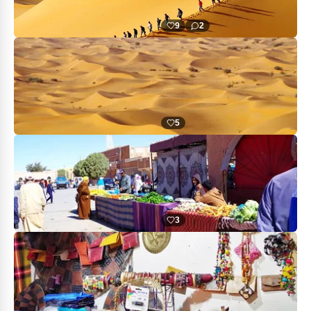
9
2
5
3