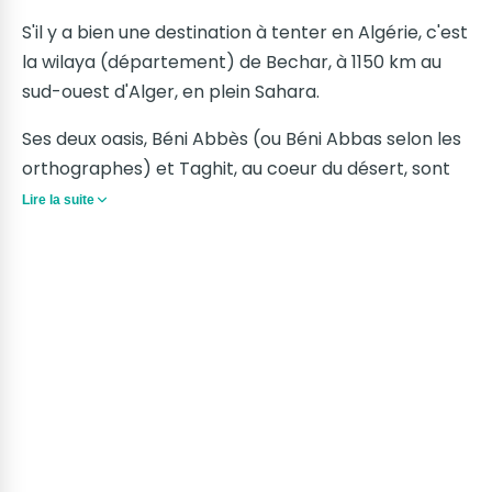
S'il y a bien une destination à tenter en Algérie, c'est
la wilaya (département) de Bechar, à 1150 km au
sud-ouest d'Alger, en plein Sahara.
Ses deux oasis, Béni Abbès (ou Béni Abbas selon les
orthographes) et Taghit, au coeur du désert, sont
des trésors, avec leurs boutiques de souvenirs telles
Lire la suite
des cavernes d'Ali Baba, leurs marchés où on
trouve de tout... Vous pourrez séjourner dans des
hôtels plutôt corrects, mais je vous conseille les
maisons d'hôtes plus chaleureuses.
Laissez-vous perdre dans les vieux kseurs (palais)
de ces deux oasis, et surtout découvrez les
habitants de cette région qui malgré l'isolement et
la dureté de la vie, restent toujours souriants et
prêts à aider les visiteurs : ils ont le coeur chaud