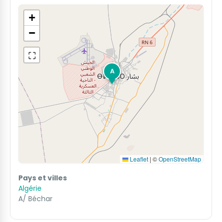
+
−
⛶
A
Leaflet
|
©
OpenStreetMap
Pays et villes
Algérie
A/ Béchar