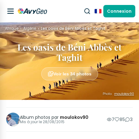
Connexion
Français
Afrique
Algérie
Les oasis de Béni Abbès et Taghit
Les oasis de Béni Abbès et
Taghit
Voir les 34 photos
Photo :
moulokov90
Album photos par
moulokov90
7
85
3
Mis à jour le
28/08/2015