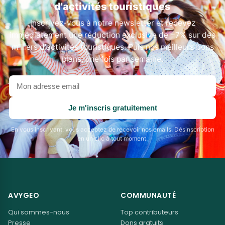
d'activités touristiques
Inscrivez-vous à notre newsletter et recevez
immédiatement une réduction exclusive de −7% sur des
milliers d'activités touristiques. Puis nos meilleurs bons
plans, une fois par semaine.
Votre
adresse
email
Je m'inscris gratuitement
En vous inscrivant, vous acceptez de recevoir nos emails. Désinscription
en un clic à tout moment.
AVYGEO
COMMUNAUTÉ
Qui sommes-nous
Top contributeurs
Presse
Dons gratuits