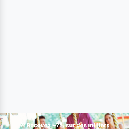
🎁 Recevez −7% sur des milliers