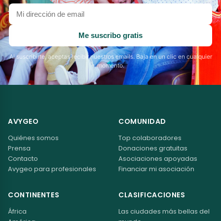
Tu
dirección
de
Me suscribo gratis
email
Al suscribirte, aceptas recibir nuestros emails. Baja en un clic en cualquier
momento.
AVYGEO
COMUNIDAD
Quiénes somos
Top colaboradores
Prensa
Donaciones gratuitas
Contacto
Asociaciones apoyadas
Avygeo para profesionales
Financiar mi asociación
CONTINENTES
CLASIFICACIONES
África
Las ciudades más bellas del