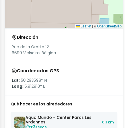
Leaflet
|
©
OpenStreetMap
Dirección
Rue de la Grotte 12
6690 Vielsalm, Bélgica
Coordenadas GPS
Lat:
50.293598° N
Long:
5.912910° E
Qué hacer en los alrededores
Aqua Mundo - Center Parcs Les
Ardennes
0.1 km
+3
recos