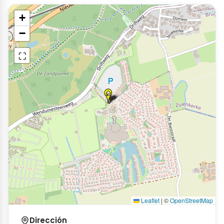
+
−
⛶
Leaflet
|
©
OpenStreetMap
Dirección