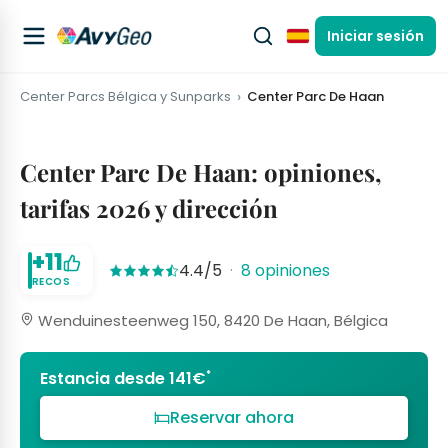
Iniciar sesión
Español
Center Parcs Bélgica y Sunparks
Center Parc De Haan
Center Parc De Haan: opiniones,
tarifas 2026 y dirección
+11
4.4/5
·
8 opiniones
RECOS
Wenduinesteenweg 150, 8420 De Haan, Bélgica
*
Estancia desde 141€
Reservar ahora