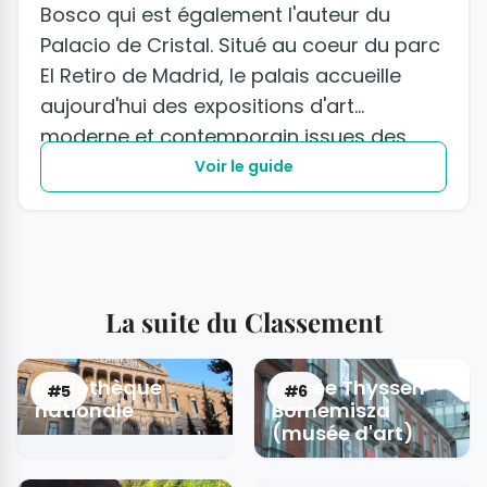
Bosco qui est également l'auteur du
Palacio de Cristal. Situé au coeur du parc
El Retiro de Madrid, le palais accueille
aujourd'hui des expositions d'art
moderne et contemporain issues des
collections du musée Reina Sofia de
Voir le guide
Madrid, spécialisé dans le domaine.
La suite du Classement
Bibliothèque
Musée Thyssen-
#5
#6
nationale
Bornemisza
(musée d'art)