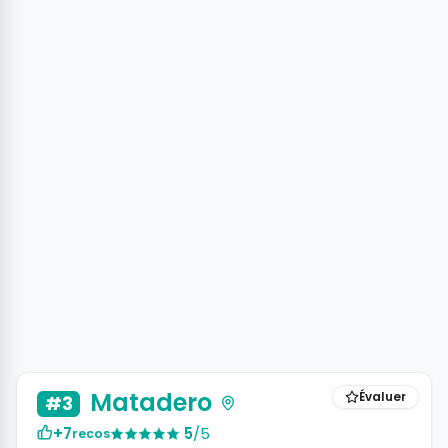
+5 photos
Matadero
Évaluer
#3
+7
5
/5
recos