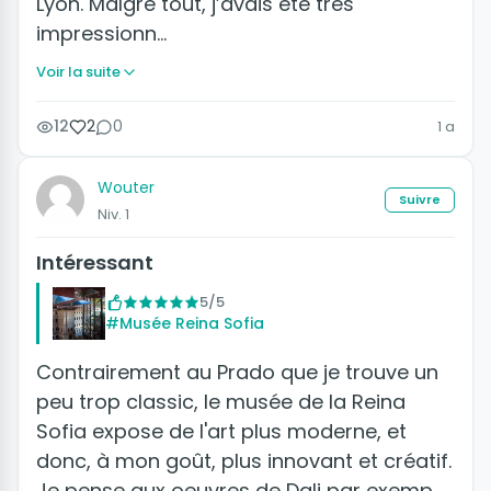
Lyon. Malgré tout, j’avais été très
impressionn…
Voir la suite
12
2
0
1 a
Wouter
Suivre
Niv. 1
Intéressant
5/5
#Musée Reina Sofia
Contrairement au Prado que je trouve un
peu trop classic, le musée de la Reina
Sofia expose de l'art plus moderne, et
donc, à mon goût, plus innovant et créatif.
Je pense aux oeuvres de Dali par exemp…