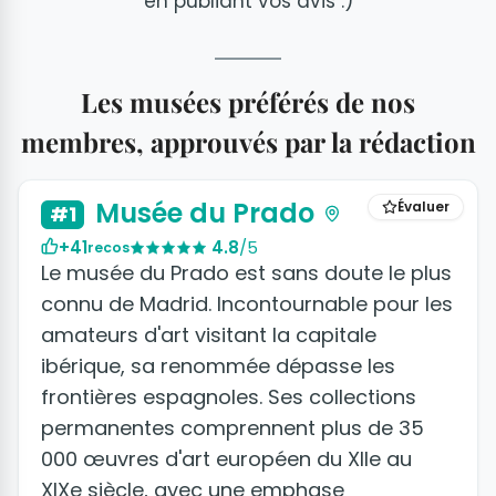
en publiant vos avis :)
Les musées préférés de nos
membres, approuvés par la rédaction
+5 photos
Musée du Prado
Évaluer
#1
+41
4.8
/5
recos
Le musée du Prado est sans doute le plus
connu de Madrid. Incontournable pour les
amateurs d'art visitant la capitale
ibérique, sa renommée dépasse les
frontières espagnoles. Ses collections
permanentes comprennent plus de 35
000 œuvres d'art européen du XIIe au
XIXe siècle, avec une emphase