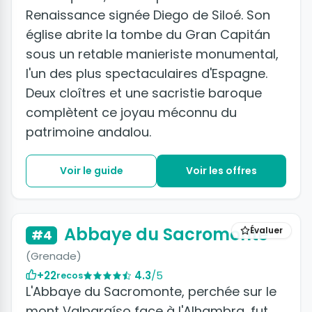
Renaissance signée Diego de Siloé. Son
église abrite la tombe du Gran Capitán
sous un retable manieriste monumental,
l'un des plus spectaculaires d'Espagne.
Deux cloîtres et une sacristie baroque
complètent ce joyau méconnu du
patrimoine andalou.
Voir le guide
Voir les offres
+8 photos
Abbaye du Sacromonte
Évaluer
#4
(Grenade)
+22
4.3
/5
recos
L'Abbaye du Sacromonte, perchée sur le
mont Valparaíso face à l'Alhambra, fut