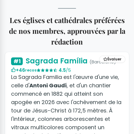
Les églises et cathédrales préférées
de nos membres, approuvées par la
rédaction
+23 photos
Sagrada Família
Évaluer
#1
(Barcelone)
+46
4.5
/5
recos
La Sagrada Familia est l'œuvre d'une vie,
celle d'
Antoni Gaudí
, et d'un chantier
commencé en 1882 qui atteint son
apogée en 2026 avec l'achèvement de la
tour de Jésus-Christ à 172,5 mètres. À
l'intérieur, colonnes arborescentes et
vitraux multicolores composent un