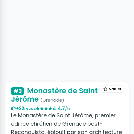
+9 photos
Monastère de Saint
Évaluer
#3
Jérôme
(Grenade)
+22
4.7
/5
recos
Le Monastère de Saint Jérôme, premier
édifice chrétien de Grenade post-
Reconquista, éblouit par son architecture