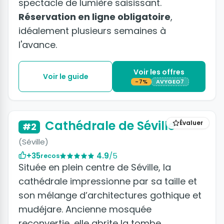
spectacle de lumière saisissant.
Réservation en ligne obligatoire
,
idéalement plusieurs semaines à
l'avance.
Voir les offres
Voir le guide
-7%
AVYGEO7
+36 photos
Cathédrale de Séville
Évaluer
#2
(Séville)
+35
4.9
/5
recos
Située en plein centre de Séville, la
cathédrale impressionne par sa taille et
son mélange d’architectures gothique et
mudéjare. Ancienne mosquée
reconvertie, elle abrite la tombe