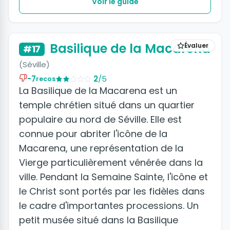
avec trois nefs abrite un tableau attribué
Voir le guide
à Michel-Ange.
+5 photos
Basilique de la Macarena
Évaluer
#17
(Séville)
-7
2
/5
recos
La Basilique de la Macarena est un
temple chrétien situé dans un quartier
populaire au nord de Séville. Elle est
connue pour abriter l'icône de la
Macarena, une représentation de la
Vierge particulièrement vénérée dans la
ville. Pendant la Semaine Sainte, l'icône et
le Christ sont portés par les fidèles dans
le cadre d'importantes processions. Un
petit musée situé dans la Basilique