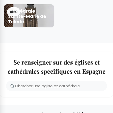
Cathédrale
#20
Sainte-Marie de
Tolède
Se renseigner sur des églises et
cathédrales spécifiques en Espagne