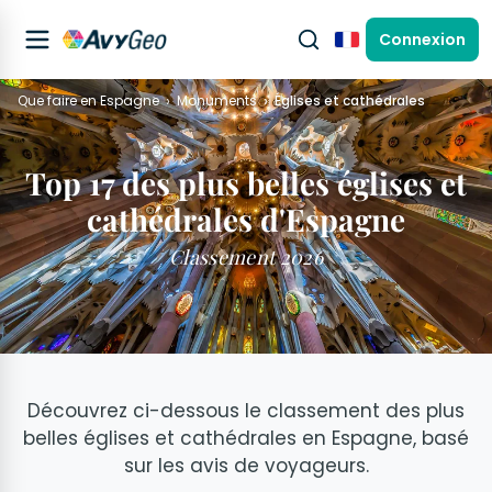
Connexion
Français
Que faire en Espagne
Monuments
Églises et cathédrales
Top 17 des plus belles églises et
cathédrales d'Espagne
Classement 2026
Découvrez ci-dessous le classement des plus
belles églises et cathédrales en Espagne, basé
sur les avis de voyageurs.