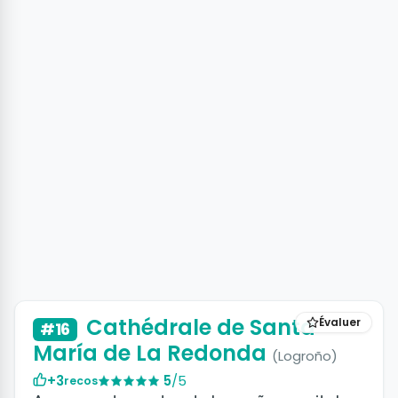
Cathédrale de Santa
Évaluer
#16
María de La Redonda
(Logroño)
+3
5
/5
recos