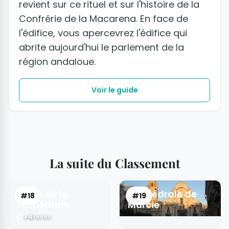
revient sur ce rituel et sur l'histoire de la
Confrérie de la Macarena. En face de
l'édifice, vous apercevrez l'édifice qui
abrite aujourd'hui le parlement de la
région andaloue.
Voir le guide
La suite du Classement
Place de la
Cathédrale de
#18
#19
cathédrale
Murcie
+4
recos