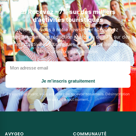
🎁 Recevez −7% sur des milliers
d'activités touristiques
Inscrivez-vous à notre newsletter et recevez
immédiatement une réduction exclusive de −7% sur des
milliers d'activités touristiques. Puis nos meilleurs bons
plans, une fois par semaine.
Votre
adresse
email
Je m'inscris gratuitement
En vous inscrivant, vous acceptez de recevoir nos emails. Désinscription
en un clic à tout moment.
AVYGEO
COMMUNAUTÉ