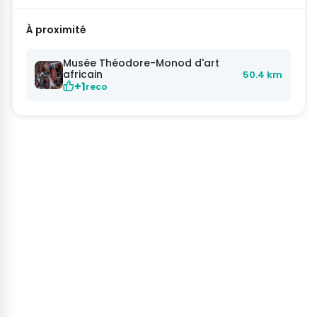
À proximité
Musée Théodore-Monod d'art
africain
50.4 km
+1
reco