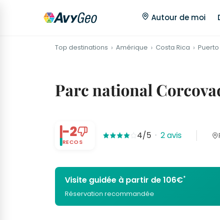
Autour de moi
Top destinations
Amérique
Costa Rica
Puerto
Parc national Corcovado
-2
4/5
·
2 avis
RECOS
*
Visite guidée à partir de 106€
Réservation recommandée