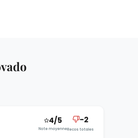
ovado
-2
4/5
Note moyenne
Recos totales