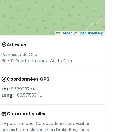
Leaflet
|
©
OpenStreetMap
Adresse
Península de Osa
60702 Puerto Jiménez, Costa Rica
Coordonnées GPS
Lat:
8.539987° N
Long:
-83.571550° E
Comment y aller
Le parc national Corcovado est accessible
depuis Puerto Jiménez ou Drake Bay, sur la