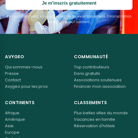
Je m'inscris gratuitement
En vous inscrivant, vous acceptez de recevoir nos emails. Désinscription
en un clic à tout moment.
AVYGEO
COMMUNAUTÉ
Qui sommes-nous
Top contributeurs
Presse
Dons gratuits
Contact
Associations soutenues
Avygeo pour les pros
Financer mon association
CONTINENTS
CLASSEMENTS
Afrique
Plus belles villes du monde
Amérique
Vacances en famille
Asie
Réservation d'hôtels
Europe