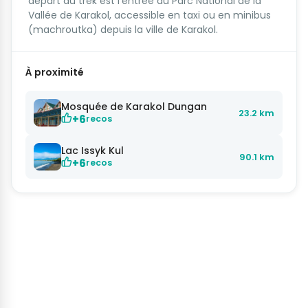
départ du trek est l'entrée du Parc National de la
Vallée de Karakol, accessible en taxi ou en minibus
(machroutka) depuis la ville de Karakol.
À proximité
Mosquée de Karakol Dungan
23.2 km
+6
recos
Lac Issyk Kul
90.1 km
+6
recos