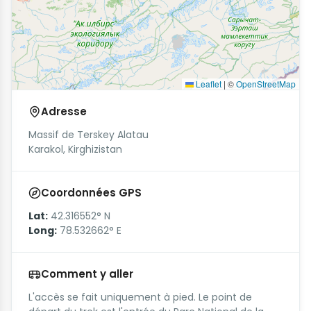
Leaflet
|
©
OpenStreetMap
Adresse
Massif de Terskey Alatau
Karakol, Kirghizistan
Coordonnées GPS
Lat:
42.316552° N
Long:
78.532662° E
Comment y aller
L'accès se fait uniquement à pied. Le point de