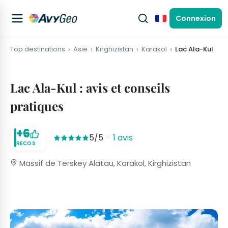
Connexion
Français
Top destinations
Asie
Kirghizistan
Karakol
Lac Ala-Kul
Lac Ala-Kul : avis et conseils
pratiques
+6
5/5
·
1 avis
RECOS
Massif de Terskey Alatau, Karakol, Kirghizistan