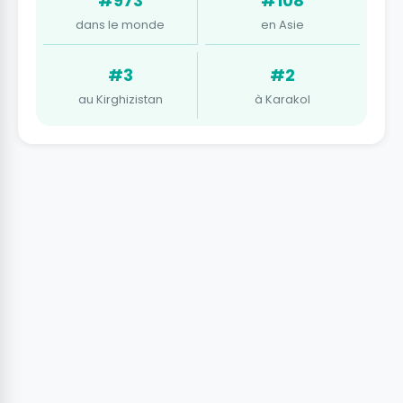
#973
#108
dans le monde
en Asie
#3
#2
au Kirghizistan
à Karakol