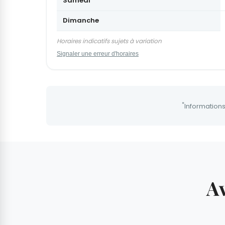
Samedi
Dimanche
Horaires indicatifs sujets à variation
Signaler une erreur d'horaires
*
Informations
Av