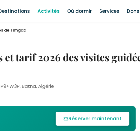
Destinations
Activités
Où dormir
Services
Dons 
es de Timgad
 et tarif 2026 des visites guidé
FP9+W3P, Batna, Algérie
Réserver maintenant