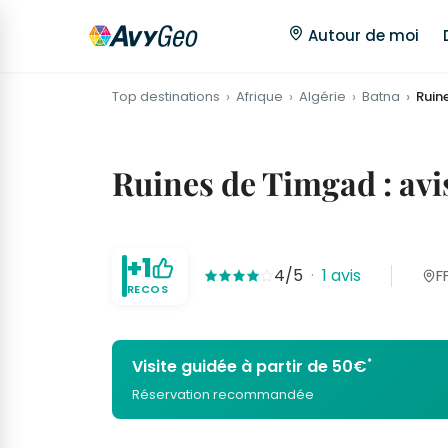
Autour de moi
Top destinations
Afrique
Algérie
Batna
Ruin
Ruines de Timgad : avis
+1
4/5
·
1 avis
F
RECOS
*
Visite guidée à partir de 50€
Réservation recommandée