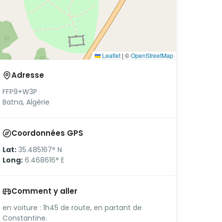
Leaflet
|
©
OpenStreetMap
Adresse
FFP9+W3P
Batna, Algérie
Coordonnées GPS
Lat:
35.485167° N
Long:
6.468616° E
Comment y aller
en voiture : 1h45 de route, en partant de
Constantine.