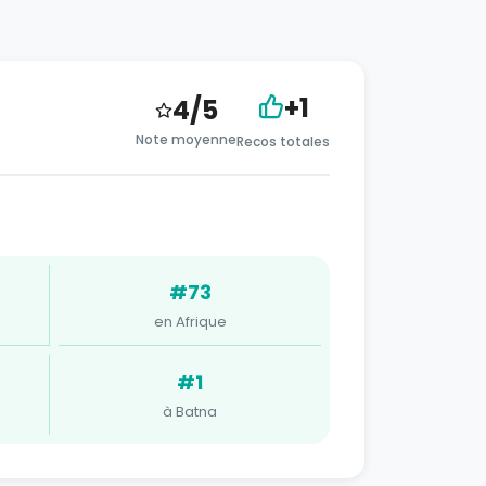
+1
4/5
Note moyenne
Recos totales
#73
en Afrique
#1
à Batna