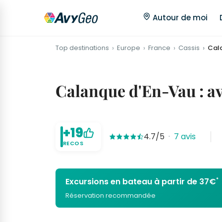
Autour de moi
Top destinations
Europe
France
Cassis
Cal
Calanque d'En-Vau : avi
+19
4.7/5
·
7 avis
RECOS
*
Excursions en bateau à partir de 37€
Réservation recommandée