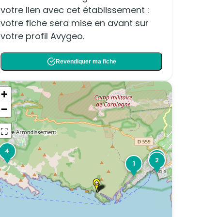
votre lien avec cet établissement :
votre fiche sera mise en avant sur
votre profil Avygeo.
Revendiquer ma fiche
+
−
⛶
4
3
2
1