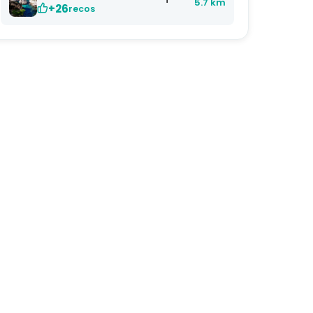
5.7 km
+26
recos