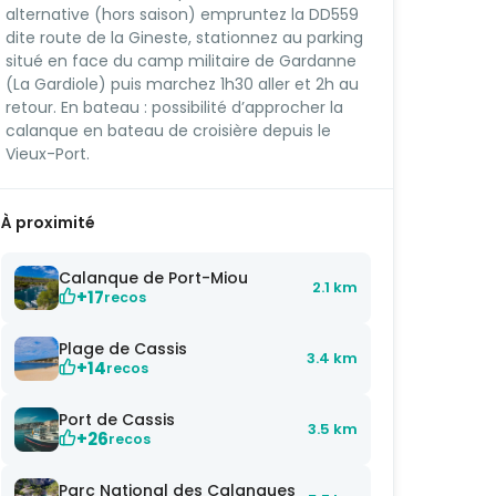
alternative (hors saison) empruntez la DD559
dite route de la Gineste, stationnez au parking
situé en face du camp militaire de Gardanne
(La Gardiole) puis marchez 1h30 aller et 2h au
retour. En bateau : possibilité d’approcher la
calanque en bateau de croisière depuis le
Vieux-Port.
À proximité
Calanque de Port-Miou
2.1 km
+17
recos
Plage de Cassis
3.4 km
+14
recos
Port de Cassis
3.5 km
+26
recos
Parc National des Calanques