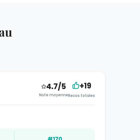
Vau
+19
4.7/5
Note moyenne
Recos totales
#170