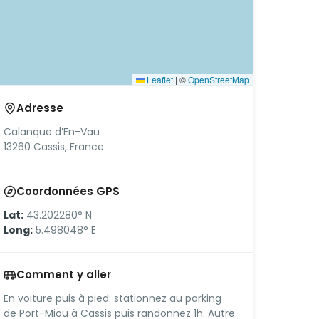
Leaflet
|
©
OpenStreetMap
Adresse
Calanque d’En-Vau
13260 Cassis, France
Coordonnées GPS
Lat:
43.202280° N
Long:
5.498048° E
Comment y aller
En voiture puis à pied: stationnez au parking
de Port-Miou à Cassis puis randonnez 1h. Autre