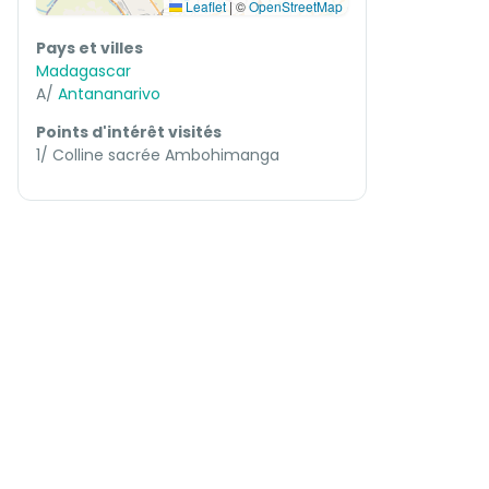
Leaflet
|
©
OpenStreetMap
Pays et villes
Madagascar
A/
Antananarivo
Points d'intérêt visités
1/ Colline sacrée Ambohimanga