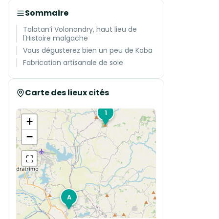
Sommaire
Talatan’i Volonondry, haut lieu de
l'Histoire malgache
Vous dégusterez bien un peu de Koba
Fabrication artisanale de soie
Carte des lieux cités
1
+
−
⛶
A