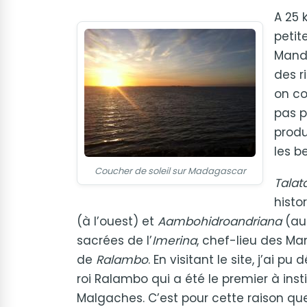
A 25 
peti
Mandi
des r
on co
pas p
produ
les b
Coucher de soleil sur Madagascar
Talat
histo
(à l’ouest) et
Aambohidroandriana
(au
sacrées de l’
Imerina
, chef-lieu des Ma
de
Ralambo
. En visitant le site, j’ai pu 
roi Ralambo qui a été le premier à ins
Malgaches. C’est pour cette raison que 