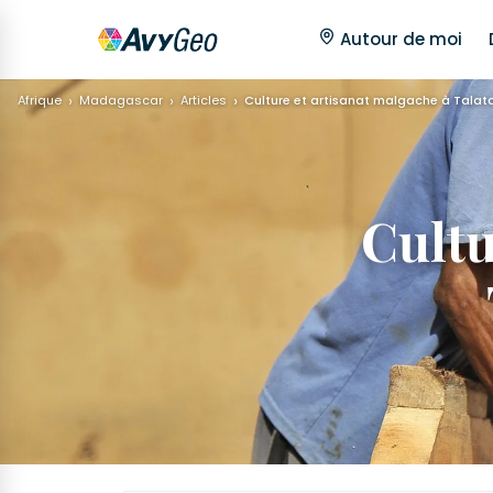
Autour de moi
Afrique
Madagascar
Articles
Culture et artisanat malgache à Talat
Cultu