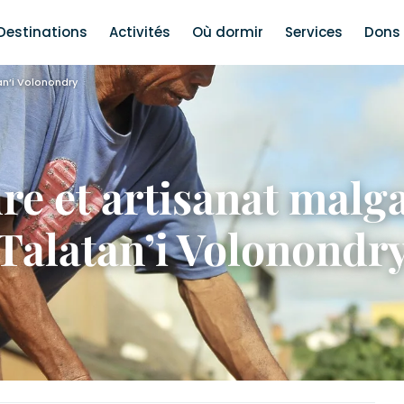
Destinations
Activités
Où dormir
Services
Dons 
an’i Volonondry
re et artisanat malg
Talatan’i Volonondr