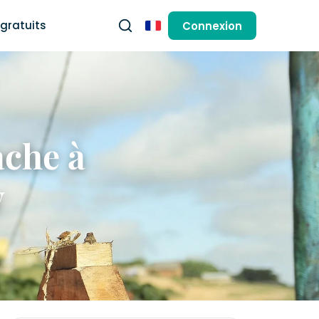
gratuits
Connexion
Français
ache à
y