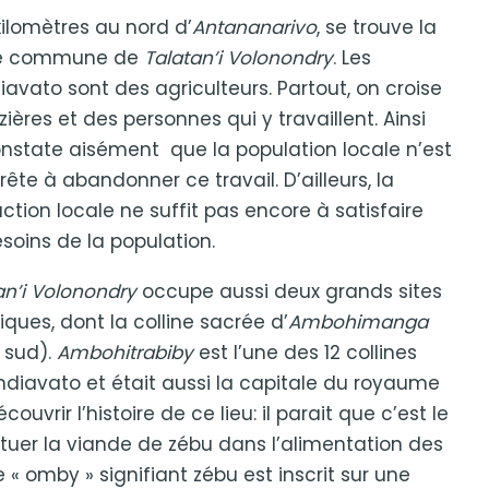
kilomètres au nord d’
Antananarivo
, se trouve la
te commune de
Talatan’i Volonondry
. Les
avato sont des agriculteurs. Partout, on croise
izières et des personnes qui y travaillent. Ainsi
nstate aisément que la population locale n’est
rête à abandonner ce travail. D’ailleurs, la
ction locale ne suffit pas encore à satisfaire
esoins de la population.
an’i Volonondry
occupe aussi deux grands sites
riques, dont la colline sacrée d’
Ambohimanga
 sud).
Ambohitrabiby
est l’une des 12 collines
ndiavato et était aussi la capitale du royaume
découvrir l’histoire de ce lieu: il parait que c’est le
tituer la viande de zébu dans l’alimentation des
« omby » signifiant zébu est inscrit sur une