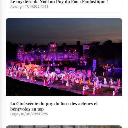
Le mystère de Noël au Puy du Fou : Fantastique !
Asiangirl
·
17/11/2021
·
53
La Cinéscénie du puy du fou : des acteurs et
bénévoles au top
Foggy
·
10/06/2023
·
25