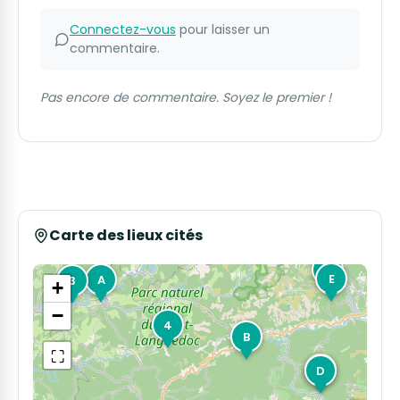
Connectez-vous
pour laisser un
commentaire.
Pas encore de commentaire. Soyez le premier !
Carte des lieux cités
5
E
A
3
+
−
4
B
⛶
2
D