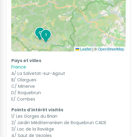
C
1
Leaflet
|
©
OpenStreetMap
Pays et villes
France
A/ La Salvetat-sur-Agout
B/ Olargues
C/ Minerve
D/ Roquebrun
E/ Combes
Points d'intérêt visités
1/ Les Gorges du Brian
2/ Jardin Méditerranéen de Roquebrun CADE
3/ Lac de la Raviège
4/ Saut de Vezoles