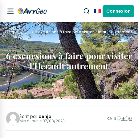
Connexion
Français
Europe
…
6 excursions à faire pour visiter l'Hérault autrement
6 excursions à faire pour visiter
l'Hérault autrement
Écrit par
benjo
13
9
0
Mis à jour le
07/08/2023