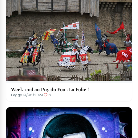
Week-end au Puy du Fou : La Folie !
Foggy
·
10/06/2023
·
18