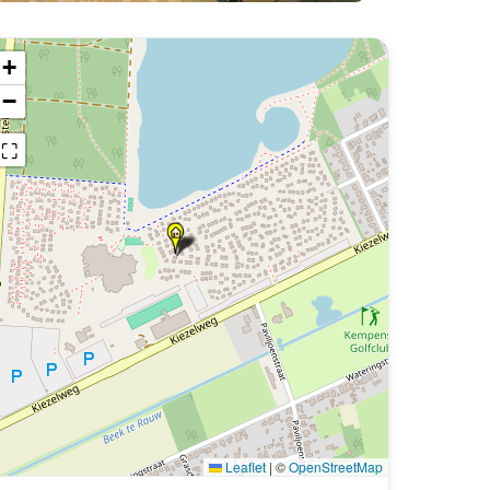
+
−
⛶
Leaflet
|
©
OpenStreetMap