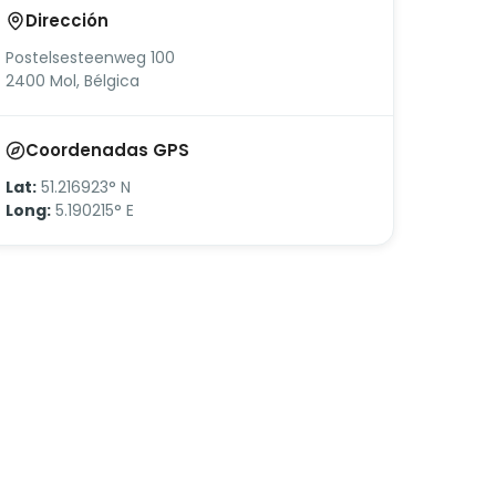
Dirección
Postelsesteenweg 100
2400 Mol, Bélgica
Coordenadas GPS
Lat:
51.216923° N
Long:
5.190215° E