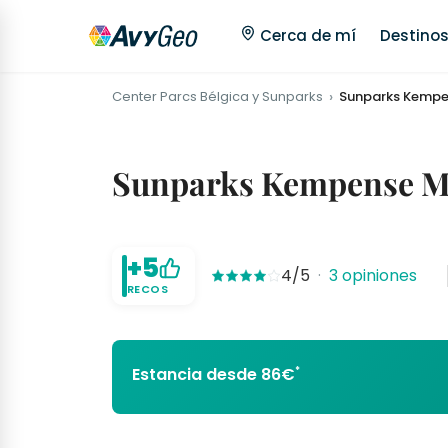
Cerca de mí
Destino
Center Parcs Bélgica y Sunparks
Sunparks Kempe
Sunparks Kempense Mer
+5
4/5
·
3 opiniones
RECOS
*
Estancia desde 86€