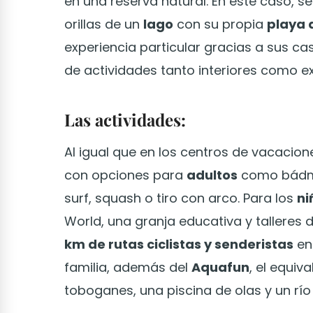
en una reserva natural. En este caso, s
orillas de un
lago
con su propia
playa 
experiencia particular gracias a sus ca
de actividades tanto interiores como ex
Las actividades:
Al igual que en los centros de vacacio
con opciones para
adultos
como bádmin
surf, squash o tiro con arco. Para los
ni
World, una granja educativa y talleres d
km de rutas ciclistas y senderistas
en
familia, además del
Aquafun
, el equi
toboganes, una piscina de olas y un río 