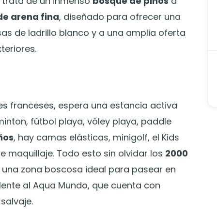
e trata de un inmenso
bosque de pinos
a
de arena fina
, diseñado para ofrecer una
sas de ladrillo blanco y a una amplia oferta
teriores.
nes franceses, espera una estancia activa
ton, fútbol playa, vóley playa, paddle
ños
, hay camas elásticas, minigolf, el Kids
e maquillaje. Todo esto sin olvidar los
2000
 una zona boscosa ideal para pasear en
valente al Aqua Mundo, que cuenta con
salvaje.